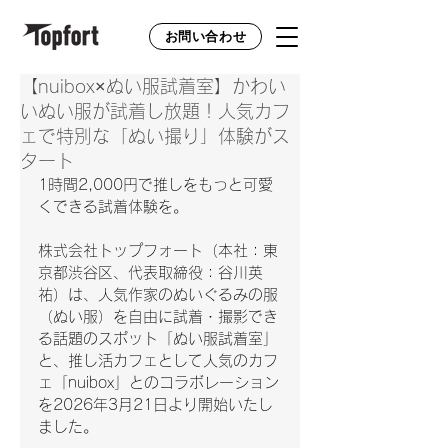
お問い合わせ
【nuibox×ぬい服試着室】かわい
いぬい服が試着し放題！人気カフ
ェで特別な「ぬい撮り」体験がス
タート
1時間2,000円で推しをもっと可愛
くできる試着体験を。
株式会社トップフォート（本社：東
京都渋谷区、代表取締役：谷川英
祐）は、人気作家のぬいぐるみの服
（ぬい服）を自由に試着・撮影でき
る話題のスポット「ぬい服試着室」
と、推し活カフェとして人気のカフ
ェ「nuibox」とのコラボレーション
を2026年3月21日より開始いたし
ました。