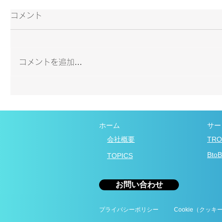
コメント
コメントを追加…
【第2弾！】TV紹介で話題の
【初開催
推し活『ぬい服試着室』と
『ぬい服
​ホーム
​サ
『歌広場』のコラボ第2弾が6
ンスホテ
​会社概要
TR
月5日より開催決定！
動！
​B
​TOPICS
お問い合わせ
プライバシーポリシー
Cookie（クッ